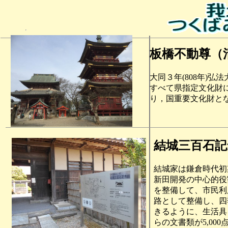
板橋不動尊（
大同３年(808年)
すべて県指定文化財
り，国重要文化財と
結城三百石記
結城家は鎌倉時代初
新田開発の中心的役
を整備して、市民利
路として整備し、四
きるように、生活具
らの文書類が5,0