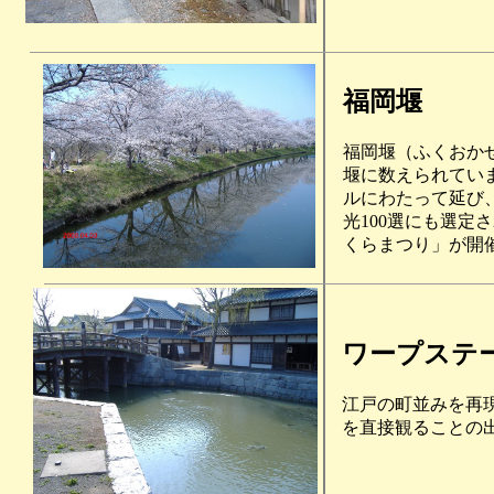
福岡堰
福岡堰（ふくおか
堰に数えられていま
ルにわたって延び
光100選にも選
くらまつり」が開
ワープステ
江戸の町並みを再
を直接観ることの