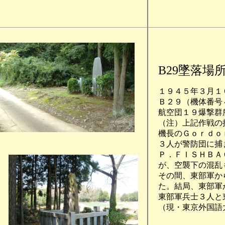
B29墜落場
１９４５年３月１
Ｂ２９（機体番号
航空団１９爆撃群
（注）上記作戦の
機長のＧｏｒｄｏ
３人が警防団に捕
Ｐ．ＦＩＳＨＢＡ
が、空襲下の混乱
その間、東部軍か
た。結局、東部軍
東部軍兵士３人と
（現・東京外国語