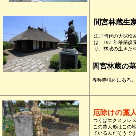
間宮林蔵生
江戸時代の大探検家
は、1971年移築
り、林蔵の生きた
間宮林蔵の
専称寺境内にある。
厄除けの藁
つくばエクスプレ
この藁人形はこの
ているんだそうで