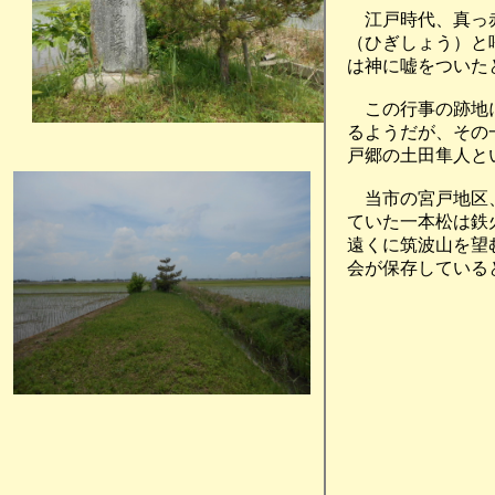
江戸時代、真っ赤
（ひぎしょう）と
は神に嘘をついた
この行事の跡地に
るようだが、その
戸郷の土田隼人と
当市の宮戸地区、
ていた一本松は鉄
遠くに筑波山を望
会が保存している