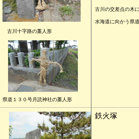
古川の交差点の木
水海道に向かう県
古川十字路の藁人形
県道１３０号月読神社の藁人形
鉄火塚