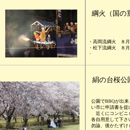
綱火
（国の
・高岡流綱火 ８
・松下流綱火 ８
・
絹の台桜公
公園でBBQが出
い市に申請書を提出
近くにコンビニも
各自用意して下さ
勿論、後かたずけ