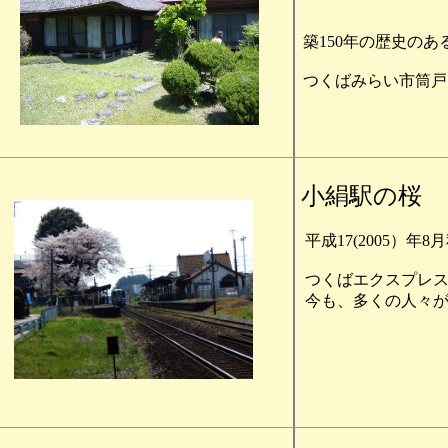
築150年の歴史の
つくばみらい市筒戸
小絹駅の桜
平成17(2005）
つくばエクスプレ
今も、多くの人々