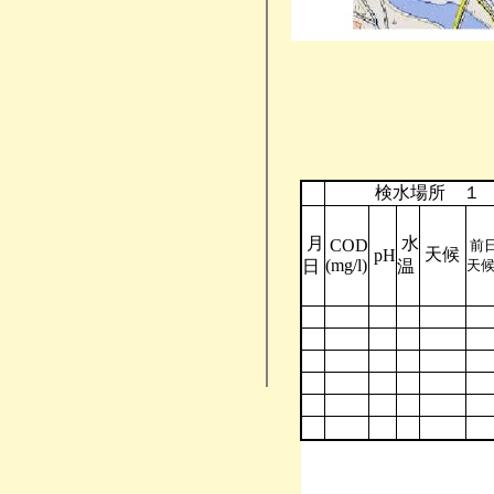
検水場所 １
月
水
COD
前
天候
pH
(mg/l)
日
温
天