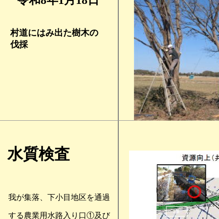
令和8年1月18日
村道にはみ出た樹木の
伐採
水質検査
我が集落、下小目地区を通過
する農業用水路入り口①及び