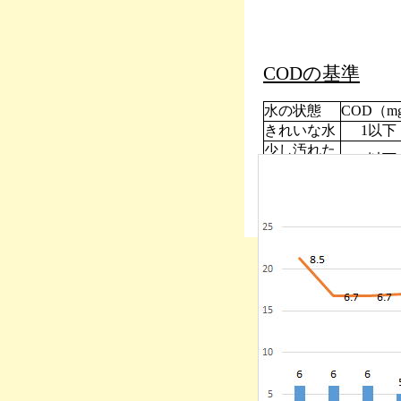
CODの基準
水の状態
COD（mg/
きれいな水
1以下
少し汚れた
3以下
水
汚れた水
５以下
大変汚れた
8以下
水