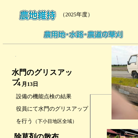
（2025年度）
水門のグリスアッ
プ
４月13日
設備の機能点検の結果
役員にて水門のグリスアップ
を行う
（下小目地区全域）
除草剤の散布