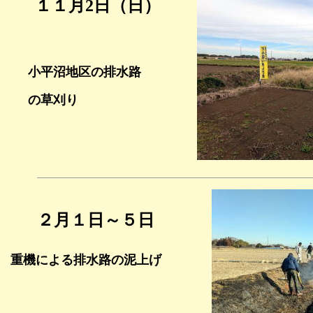
１１月2日（日）
小平沼地区の排水路
の草刈り
２月１日～５日
重機による排水路の泥上げ