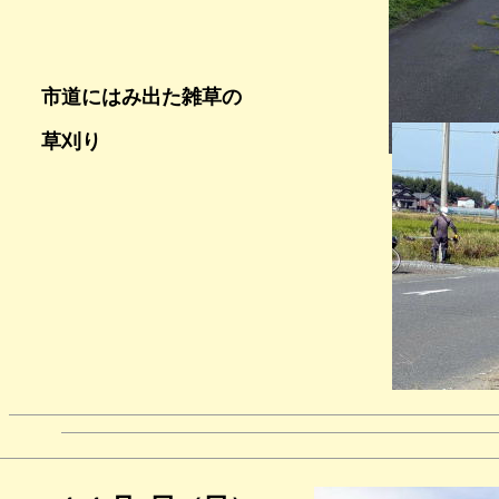
市道にはみ出た雑草の
草刈り